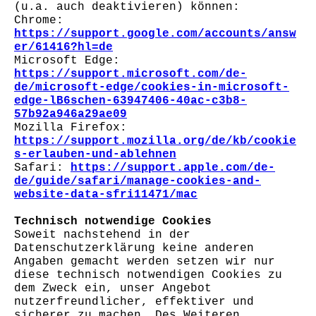
(u.a. auch deaktivieren) können:
Chrome:
https://support.google.com/accounts/answ
er/61416?hl=de
Microsoft Edge:
https://support.microsoft.com/de-
de/microsoft-edge/cookies-in-microsoft-
edge-lB6schen-63947406-40ac-c3b8-
57b92a946a29ae09
Mozilla Firefox:
https://support.mozilla.org/de/kb/cookie
s-erlauben-und-ablehnen
Safari:
https://support.apple.com/de-
de/guide/safari/manage-cookies-and-
website-data-sfri11471/mac
Technisch notwendige Cookies
Soweit nachstehend in der
Datenschutzerklärung keine anderen
Angaben gemacht werden setzen wir nur
diese technisch notwendigen Cookies zu
dem Zweck ein, unser Angebot
nutzerfreundlicher, effektiver und
sicherer zu machen. Des Weiteren