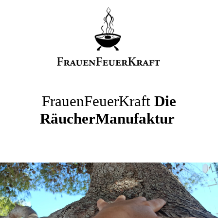
FrauenFeuerKraft
Die
RäucherManufaktur