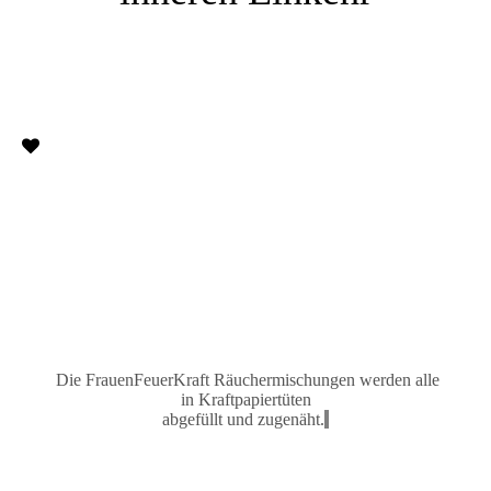
Die FrauenFeuerKraft Räuchermischungen
werden alle
in
Kraftpapiertüten
abgefüllt und zugenäh
t.