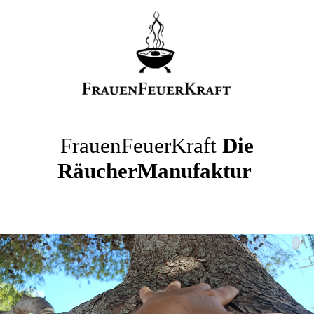
FrauenFeuerKraft
Die
RäucherManufaktur